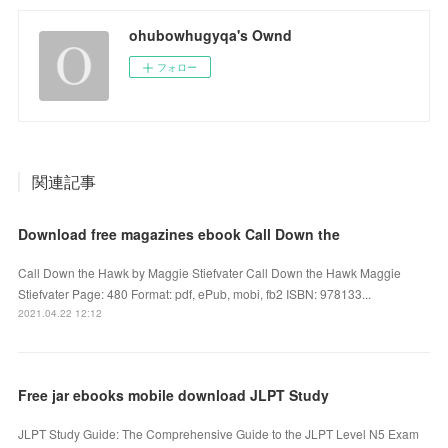
ohubowhugyqa's Ownd
フォロー
関連記事
Download free magazines ebook Call Down the
Call Down the Hawk by Maggie Stiefvater Call Down the Hawk Maggie
Stiefvater Page: 480 Format: pdf, ePub, mobi, fb2 ISBN: 978133...
2021.04.22 12:12
Free jar ebooks mobile download JLPT Study
JLPT Study Guide: The Comprehensive Guide to the JLPT Level N5 Exam