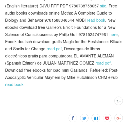
(English literature) DJVU RTF PDF 9780738758657
site
, Free
audio books downloads online Moths: A Complete Guide to
Biology and Behavior 9781588346544 MOBI
read book
, New
ebooks download free Galileo's Error: Foundations for a New
Science of Consciousness by Philip Goff 9781524747961
here
,
Ebook deutsch download gratis Magic for the Resistance: Rituals
and Spells for Change
read pdf
, Descargas de libros
electrónicos gratis para computadora EL AMANTE ALEMÁN
(Spanish Edition) de JULIAN MARTINEZ GOMEZ
read pdf
,
Download free ebooks for ipad mini Gaslands: Refuelled: Post-
Apocalyptic Vehicular Mayhem by Mike Hutchinson CHM ePub
read book
,