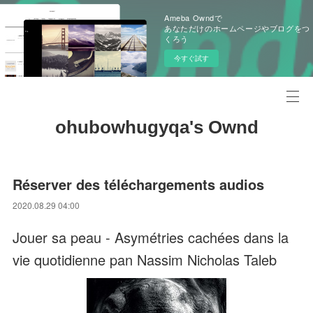
Ameba Owndで
あなただけのホームページやブログをつ
くろう
今すぐ試す
ohubowhugyqa's Ownd
Réserver des téléchargements audios
2020.08.29 04:00
Jouer sa peau - Asymétries cachées dans la
vie quotidienne pan Nassim Nicholas Taleb