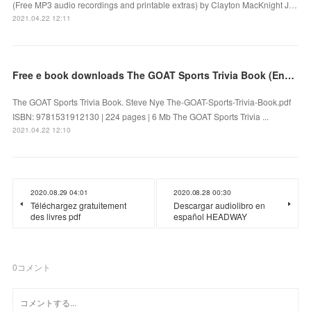
(Free MP3 audio recordings and printable extras) by Clayton MacKnight J…
2021.04.22 12:11
Free e book downloads The GOAT Sports Trivia Book (English Edition)
The GOAT Sports Trivia Book. Steve Nye The-GOAT-Sports-Trivia-Book.pdf
ISBN: 9781531912130 | 224 pages | 6 Mb The GOAT Sports Trivia ...
2021.04.22 12:10
2020.08.29 04:01
2020.08.28 00:30
Téléchargez gratuitement
Descargar audiolibro en
des livres pdf
español HEADWAY
0
コメント