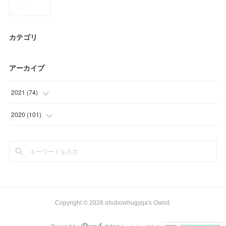
カテゴリ
アーカイブ
2021
(
74
)
(
21
)
2020
(
101
)
(
18
)
(
6
)
(
23
)
(
9
)
(
12
)
(
15
)
(
21
)
Copyright ©
2026
ohubowhugyqa's Ownd
.
(
41
)