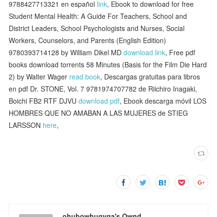
9788427713321 en español
link
, Ebook to download for free
Student Mental Health: A Guide For Teachers, School and
District Leaders, School Psychologists and Nurses, Social
Workers, Counselors, and Parents (English Edition)
9780393714128 by William Dikel MD
download link
, Free pdf
books download torrents 58 Minutes (Basis for the Film Die Hard
2) by Walter Wager
read book
, Descargas gratuitas para libros
en pdf Dr. STONE, Vol. 7 9781974707782 de Riichiro Inagaki,
Boichi FB2 RTF DJVU
download pdf
, Ebook descarga móvil LOS
HOMBRES QUE NO AMABAN A LAS MUJERES de STIEG
LARSSON
here
,
ohubowhugyqa's Ownd