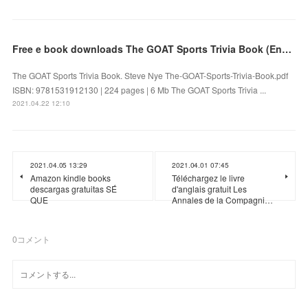
Free e book downloads The GOAT Sports Trivia Book (English Edition)
The GOAT Sports Trivia Book. Steve Nye The-GOAT-Sports-Trivia-Book.pdf
ISBN: 9781531912130 | 224 pages | 6 Mb The GOAT Sports Trivia ...
2021.04.22 12:10
2021.04.05 13:29
2021.04.01 07:45
Amazon kindle books
Téléchargez le livre
descargas gratuitas SÉ
d'anglais gratuit Les
QUE
Annales de la Compagni…
0
コメント