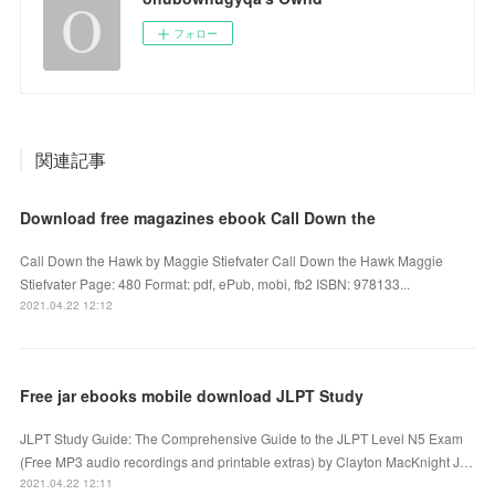
フォロー
関連記事
Download free magazines ebook Call Down the
Call Down the Hawk by Maggie Stiefvater Call Down the Hawk Maggie
Stiefvater Page: 480 Format: pdf, ePub, mobi, fb2 ISBN: 978133...
2021.04.22 12:12
Free jar ebooks mobile download JLPT Study
JLPT Study Guide: The Comprehensive Guide to the JLPT Level N5 Exam
(Free MP3 audio recordings and printable extras) by Clayton MacKnight J…
2021.04.22 12:11